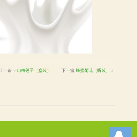
上一篇
«
山楂莲子（盒装）
下一篇
蜂蜜菊花（听装）
»