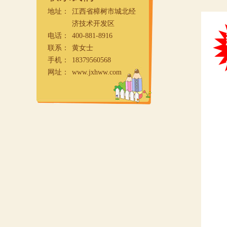
地址：
江西省樟树市城北经
济技术开发区
电话：
400-881-8916
联系：
黄女士
手机：
18379560568
网址：
www.jxhww.com