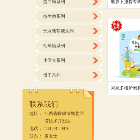
蛋白粉系列
胡萝卜排骨有
益生菌系列
无水葡萄糖系列
葡萄糖系列
小零食系列
饼干系列
果蔬多维护畅
联系我们
地址：
江西省樟树市城北经
济技术开发区
电话：
400-881-8916
联系：
黄女士