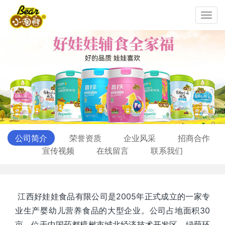
Toggl
navig
公司简介
荣誉资质
企业风采
招商合作
宣传视频
在线留言
联系我们
江西好娃娃食品有限公司是2005年正式成立的一家专
业生产婴幼儿营养食品的大型企业。公司占地面积30
亩，位于中国药都樟树市城北经济技术开发区。绿荫环