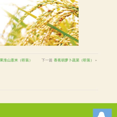
果淮山薏米（听装）
下一篇
香蕉胡萝卜蔬菜（听装）
»