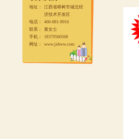
地址：
江西省樟树市城北经
济技术开发区
电话：
400-881-8916
联系：
黄女士
手机：
18379560568
网址：
www.jxhww.com