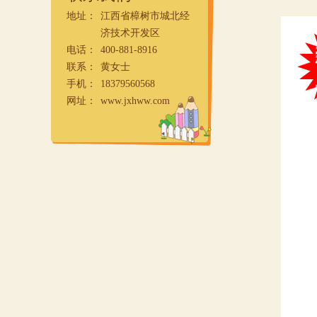
地址：
江西省樟树市城北经
济技术开发区
电话：
400-881-8916
联系：
黄女士
手机：
18379560568
网址：
www.jxhww.com